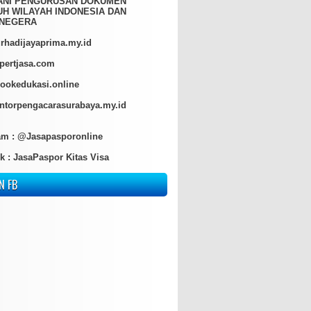
ANI PENGURUSAN DOKUMEN
H WILAYAH INDONESIA DAN
NEGERA
hadijayaprima.my.id
pertjasa.com
ookedukasi.online
torpengacarasurabaya.my.id
am :
@Jasapasporonline
k :
JasaPaspor Kitas Visa
N FB