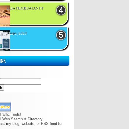
JASA PEMBUATAN PT
(tanpa judul)
INK