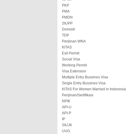
PKP
PMA
PMDN
SIUPP
Domisili
TDP
Perijinan WNA
KITAS
Exit Permit
Social Visa
Working Permit
Visa Extension
Multiple Entry Bussines Visa
Single Entry Bussines Visa
KITAS For Women Married in Indonesia
Perijinan/Sertifikasi
NPIK
API-U
API-P
IP
SIUJK
UUG