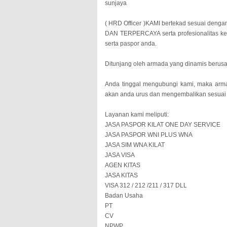
sunjaya
( HRD Officer )KAMI bertekad sesuai deng
DAN TERPERCAYA serta profesionalitas ke
serta paspor anda.
Ditunjang oleh armada yang dinamis berusa
Anda tinggal mengubungi kami, maka ar
akan anda urus dan mengembalikan sesuai 
Layanan kami meliputi:
JASA PASPOR KILAT ONE DAY SERVICE
JASA PASPOR WNI PLUS WNA
JASA SIM WNA KILAT
JASA VISA
AGEN KITAS
JASA KITAS
VISA 312 / 212 /211 / 317 DLL
Badan Usaha
PT
CV
NPWP