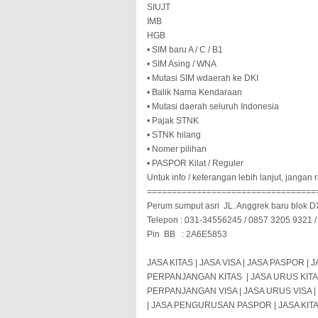
SIUJT
IMB
HGB
• SIM baru A / C / B1
• SIM Asing / WNA
• Mutasi SIM wdaerah ke DKI
• Balik Nama Kendaraan
• Mutasi daerah seluruh Indonesia
• Pajak STNK
• STNK hilang
• Nomer pilihan
• PASPOR Kilat / Reguler
Untuk info / keterangan lebih lanjut, janga
==================================
Perum sumput asri
JL. Anggrek baru blok D
Telepon : 031-34556245 / 0857 3205 9321 
Pin
BB
: 2A6E5853
JASA KITAS | JASA VISA | JASA PASPOR 
PERPANJANGAN KITAS
| JASA URUS KIT
PERPANJANGAN VISA | JASA URUS VISA 
| JASA PENGURUSAN PASPOR | JASA KITAS