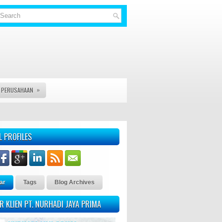
»
S PERUSAHAAN
NYA - KAMI PT. NURHADI JAYA PRIMA MELAYANI PEMBUATAN, PE
L PROFILES
ar
Tags
Blog Archives
R KLIEN PT. NURHADI JAYA PRIMA