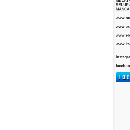
MELAY
SELURU
MANCA
www.nur
www.ex
www.eb
www.kan
Instagr
faceboo
LIKE O