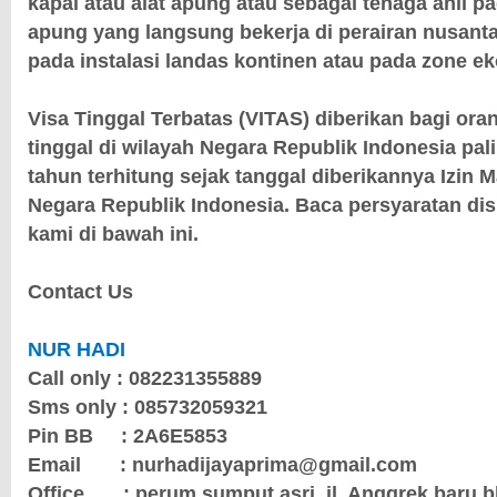
kapal atau alat apung atau sebagai tenaga ahli pa
apung yang langsung bekerja di perairan nusantara
pada instalasi landas kontinen atau pada zone ek
Visa Tinggal Terbatas (VITAS) diberikan bagi ora
tinggal di wilayah Negara Republik Indonesia pal
tahun terhitung sejak tanggal diberikannya Izin 
Negara Republik Indonesia. Baca persyaratan dis
kami di bawah ini.
Contact Us
NUR HADI
Call only : 082231355889
Sms only : 085732059321
Pin BB
: 2A6E5853
Email
: nurhadijayaprima@gmail.com
Office
: perum sumput asri
jl. Anggrek baru b