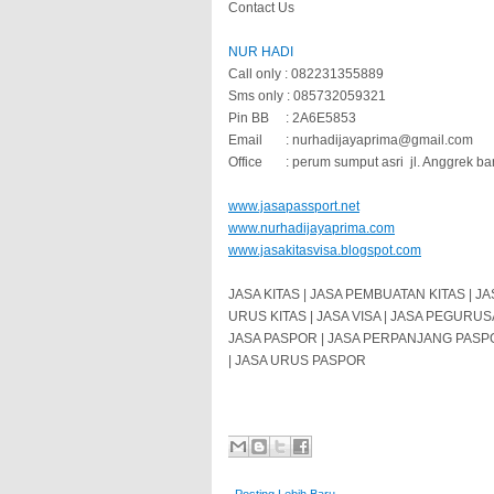
Contact Us
NUR HADI
Call only : 082231355889
Sms only : 085732059321
Pin BB
: 2A6E5853
Email
: nurhadijayaprima@gmail.com
Office
: perum sumput asri
jl. Anggrek ba
www.jasapassport.net
www.nurhadijayaprima.com
www.jasakitasvisa.blogspot.com
JASA KITAS | JASA PEMBUATAN KITAS | 
URUS KITAS | JASA VISA | JASA PEGURUS
JASA PASPOR | JASA PERPANJANG PASP
| JASA URUS PASPOR