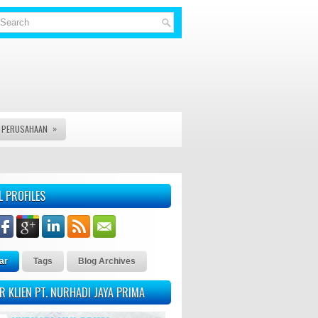
»
S PERUSAHAAN
AS, VISA DAN JASA LEGAL DOCUMENT LAINYA - KAMI PT. NURHAD
L PROFILES
ar
Tags
Blog Archives
R KLIEN PT. NURHADI JAYA PRIMA