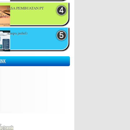
JASA PEMBUATAN PT
(tanpa judul)
INK