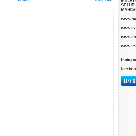
Beranda
Posting Lama
MELAY
SELURU
MANCA
www.nur
www.ex
www.eb
www.kan
Instagr
faceboo
LIKE O