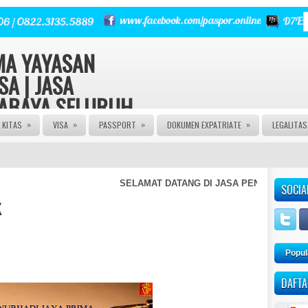
RMA YAYASAN
SA | JASA
RABAYA SELURUH
»
»
»
»
KITAS
VISA
PASSPORT
DOKUMEN EXPATRIATE
LEGALITA
 | Urus Izin PT CV FIRMA
a Izin Edar PIRT HALAL MUI
E | JASA PASPOR RUSAK |
NGURUSAN KITAS | JASA
SELAMAT DATANG DI JASA PENGURUSAN KIT
SOCIA
 AGEN VISA | JASA VISA
A KITAS ONLINE | JASA
K
AN PASPOR | JASA PEMBUATAN
M | JASA PEMBUATAN CV |
Popul
DAFTA