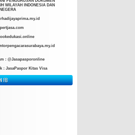
ANI PENGURUSAN DOKUMEN
H WILAYAH INDONESIA DAN
NEGERA
hadijayaprima.my.id
pertjasa.com
ookedukasi.online
torpengacarasurabaya.my.id
am :
@Jasapasporonline
k :
JasaPaspor Kitas Visa
N FB