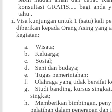
konsultasi GRATIS..... bagi anda
tahu .
Visa kunjungan untuk 1 (satu) kali pe
diberikan kepada Orang Asing yang 
kegiatan:
a.
Wisata;
b.
Keluarga;
c.
Sosial;
d.
Seni dan budaya;
e.
Tugas pemerintahan;
f.
Olahraga yang tidak bersifat k
g.
Studi banding, kursus singkat,
singkat;
h.
Memberikan bimbingan, peny
pelatihan dalam penerapan dan 