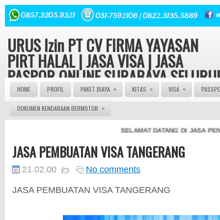
URUS Izin PT CV FIRMA YAYASAN
PIRT HALAL | JASA VISA | JASA
PASPOR ONLINE SURABAYA SELURU
INDONESIA
»
»
»
HOME
PROFIL
PAKET BIAYA
KITAS
VISA
PASSP
»
DOKUMEN KENDARAAN BERMOTOR
Konsultasi hukum dan Perizinan Gratis | Urus Izin PT CV
FIRMA YAYASAN ORMAS LBH seluruh Indonesia Izin Edar
PIRT HALAL MUI 082143149379 | JASA PASPOR ONLINE 
SELAMAT DATANG DI JASA PENGU
JASA PASPOR RUSAK | JASA PEMBUATAN PASPOR | J
PENGURUSAN KITAS | JASA PENGURUSAN VISA | | AG
JASA PEMBUATAN VISA TANGERANG
PASPOR | AGEN VISA | JASA VISA ONLINE | JASA PASP
ONLINE | JASA KITAS ONLINE | JASA PEMBUATAN KITAS
JASA PEMBUATAN PASPOR | JASA PEMBUATAN VISA
21.02.00
No comments
ONLINE | JASA PENGURUSNA SIM | JASA PEMBUATAN 
| JASA PEMBUATAN PT | SIUP | NPWP
JASA PEMBUATAN VISA TANGERANG