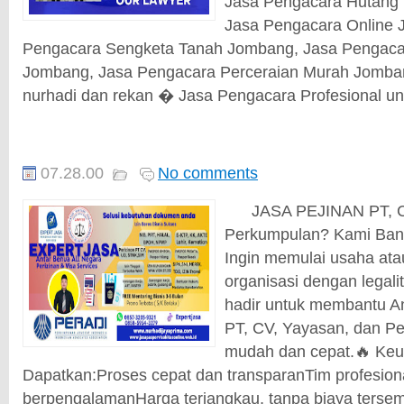
Jasa Pengacara Hutang 
Jasa Pengacara Online 
Pengacara Sengketa Tanah Jombang, Jasa Pengaca
Jombang, Jasa Pengacara Perceraian Murah Jomba
nurhadi dan rekan � Jasa Pengacara Profesional unt
07.28.00
No comments
JASA PEJINAN PT, CV,
Perkumpulan? Kami Bant
Ingin memulai usaha ata
organisasi dengan legal
hadir untuk membantu A
PT, CV, Yayasan, dan P
mudah dan cepat.🔥 Ke
Dapatkan:Proses cepat dan transparanTim profesion
berpengalamanHarga terjangkau, tanpa biaya tersem