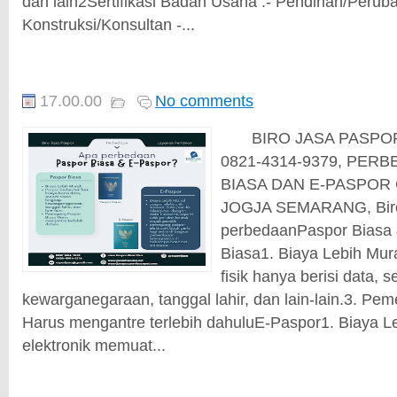
dan lain2Sertifikasi Badan Usaha :- Pendirian/Peru
Konstruksi/Konsultan -...
17.00.00
No comments
BIRO JASA PASPOR 
0821-4314-9379, PER
BIASA DAN E-PASPOR
JOGJA SEMARANG, Biro
perbedaanPaspor Biasa
Biasa1. Biaya Lebih Mur
fisik hanya berisi data, 
kewarganegaraan, tanggal lahir, dan lain-lain.3. P
Harus mengantre terlebih dahuluE-Paspor1. Biaya L
elektronik memuat...