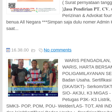
( Surat pernyataan tang
)𝐉𝐚𝐬𝐚 𝐏𝐞𝐧𝐝𝐢𝐫𝐢𝐚𝐧 𝐏𝐓, 𝐂𝐕, 𝐬𝐞
Perizinan & Advokat fou
benua All Negara ***Simpan saja dulu nomer Admin 
saat...
16.38.00
No comments
WARIS PENGADILAN, 
WARIS, HARTA BERSAMA
POLIGAMILAYANAN SERT
Badan Usaha. Sertifikasi
(SKA/SKT)- Serkom/SKTT
SIO- AK3U, K3 MIGAS -
Petugas P3K- K3 Listrik, 
SMK3- POP, POM, POU- Welder/LAS- TOT, Ahli I