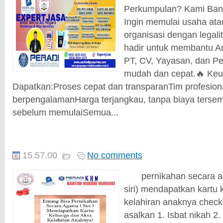
Perkumpulan? Kami Bant
Ingin memulai usaha ata
organisasi dengan legal
hadir untuk membantu A
PT, CV, Yayasan, dan P
mudah dan cepat.🔥 Ke
Dapatkan:Proses cepat dan transparanTim profesion
berpengalamanHarga terjangkau, tanpa biaya tersem
sebelum memulaiSemua...
15.57.00
No comments
pernikahan secara ag
siri) mendapatkan kartu 
kelahiran anaknya check
asalkan 1. Isbat nikah