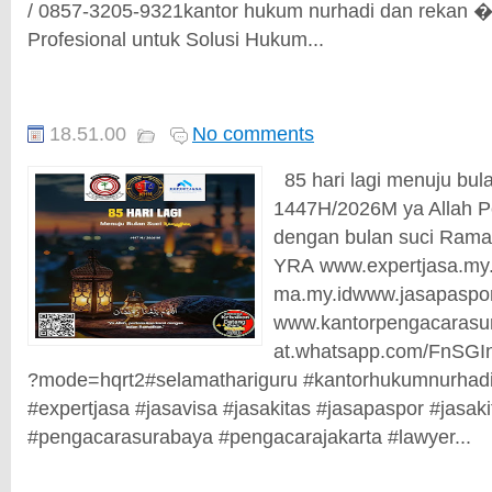
/ 0857-3205-9321kantor hukum nurhadi dan rekan 
Profesional untuk Solusi Hukum...
18.51.00
No comments
85 hari lagi menuju bu
1447H/2026M ya Allah 
dengan bulan suci Ram
YRA www.expertjasa.my.
ma.my.idwww.jasapasporv
www.kantorpengacarasura
at.whatsapp.com/FnSG
?mode=hqrt2#selamathariguru #kantorhukumnurhadi
#expertjasa #jasavisa #jasakitas #jasapaspor #jasaki
#pengacarasurabaya #pengacarajakarta #lawyer...