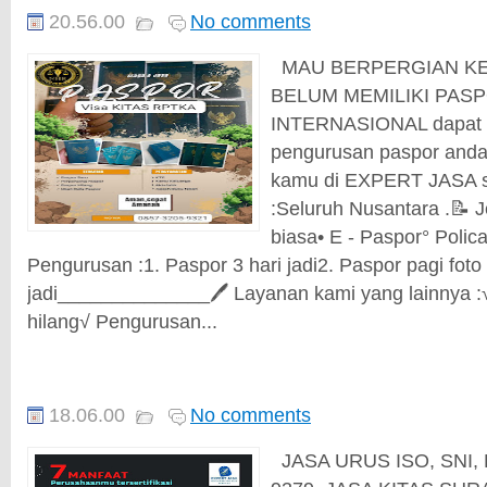
20.56.00
No comments
MAU BERPERGIAN KE 
BELUM MEMILIKI PASP
INTERNASIONAL dapat 
pengurusan paspor anda
kamu di EXPERT JASA s
:Seluruh Nusantara .📝 
biasa• E - Paspor° Polic
Pengurusan :1. Paspor 3 hari jadi2. Paspor pagi foto
jadi______________🖊 Layanan kami yang lainnya :
hilang√ Pengurusan...
18.06.00
No comments
JASA URUS ISO, SNI, 