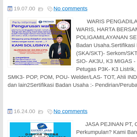
19.07.00
No comments
WARIS PENGADILAN
WARIS, HARTA BERSAMA
POLIGAMILAYANAN SERT
Badan Usaha.Sertifikasi 
(SKA/SKT)- Serkom/SKTT
SIO- AK3U, K3 MIGAS -
Petugas P3K- K3 Listrik, 
SMK3- POP, POM, POU- Welder/LAS- TOT, Ahli I
dan lain2Sertifikasi Badan Usaha :- Pendirian/Perub
16.24.00
No comments
JASA PEJINAN PT, CV,
Perkumpulan? Kami Bant