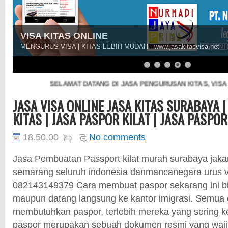
VISA KITAS ONLINE
MENGURUS VISA | KITAS LEBIH MUDAH - www.jasakitasvisa.net
SELAMAT DATANG DI JASA PENGURUSAN KITAS, VISA D
JASA VISA ONLINE JASA KITAS SURABAYA |
KITAS | JASA PASPOR KILAT | JASA PASPO
18.50.00
No comments
Jasa Pembuatan Passport kilat murah surabaya jakar
semarang seluruh indonesia danmancanegara urus vi
082143149379 Cara membuat paspor sekarang ini bis
maupun datang langsung ke kantor imigrasi. Semua 
membutuhkan paspor, terlebih mereka yang sering k
paspor merupakan sebuah dokumen resmi yang wajib 