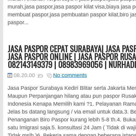
murah,jasa paspor,jasa paspor kilat visa,biaya jasa
membuat paspor,jasa pembuatan paspor kilat,biro j
paspor...
JASA PASPOR CEPAT SURABAYA| JASA PASP
JASA PASPOR ONLINE | JASA PASPOR RUSAK
082143149379 | 08983969056 | NURHAD
08.20.00
No comments
Jasa Paspor Surabaya Kediri Blitar serta Jakarta M
Maupun Perpanjangan hilang atau pun paspor Rusak
Indonesia Kenapa Memilih kami ?1. Pelayanan Ram
Jelas bs datang langsung / via email untuk data.3. B
Penanganan Biro Paspor kurang lebih 5-8 th.4. Buk
satu Imigrasi saja.5. konsultasi 24 Jam ( Tidak di w
Tidak mslh )6. Bekerja sama dengan beberapa istans