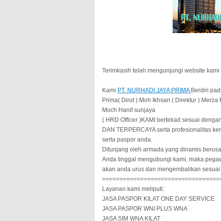
Terimkasih telah mengunjungi website kami
Kami
PT. NURHADI JAYA PRIMA
Berdiri pa
Prima( Dirut ) Moh Ikhsan ( Direktur ) Merz
Moch Hanif sunjaya
( HRD Officer )KAMI bertekad sesuai deng
DAN TERPERCAYA serta profesionalitas ker
serta paspor anda.
Ditunjang oleh armada yang dinamis berusa
Anda tinggal mengubungi kami, maka peg
akan anda urus dan mengembalikan sesuai d
==================================
Layanan kami meliputi:
JASA PASPOR KILAT ONE DAY SERVICE
JASA PASPOR WNI PLUS WNA
JASA SIM WNA KILAT