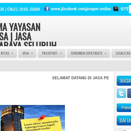
RMA YAYASAN
SA | JASA
RABAYA SELURUH
»
»
»
»
KITAS
VISA
PASSPORT
DOKUMEN EXPATRIATE
LEGALITA
 | Urus Izin PT CV FIRMA
a Izin Edar PIRT HALAL MUI
E | JASA PASPOR RUSAK |
NGURUSAN KITAS | JASA
SELAMAT DATANG DI JASA PENGURUSAN KIT
SOCIA
 AGEN VISA | JASA VISA
A KITAS ONLINE | JASA
AN PASPOR | JASA PEMBUATAN
M | JASA PEMBUATAN CV |
Popul
DAFTA