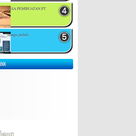
JASA PEMBUATAN PT
(tanpa judul)
INK