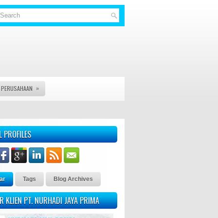
»
S PERUSAHAAN
AS, VISA DAN JASA LEGAL DOCUMENT LAINYA - KAMI PT. NURHAD
L PROFILES
ar
Tags
Blog Archives
R KLIEN PT. NURHADI JAYA PRIMA