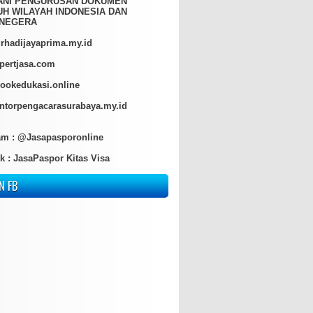
ANI PENGURUSAN DOKUMEN
H WILAYAH INDONESIA DAN
NEGERA
hadijayaprima.my.id
pertjasa.com
ookedukasi.online
torpengacarasurabaya.my.id
am :
@Jasapasporonline
k :
JasaPaspor Kitas Visa
N FB