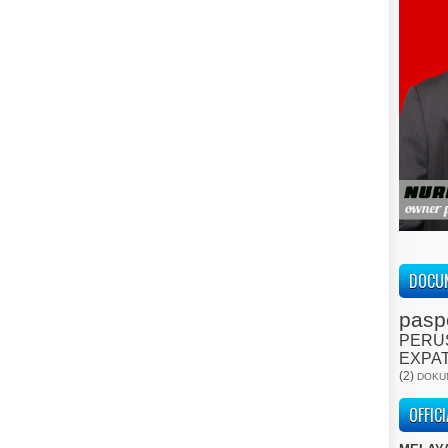
DOCUM
pasp
PERU
EXPA
(2)
DOKU
OFFIC