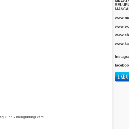
MELAY
SELURU
MANCA
www.nur
www.ex
www.eb
www.kan
Instagr
faceboo
LIKE O
n ragu untuk mengubungi kami.