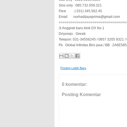
Sms only : 085.732.059.321
Flexi
: ( 031) 345.562.45
Email
: nurhadijayaprima@gmail.com
==================================
Jl.Anggrek baru blok DX No.1
Driyorejo - Gresik
Telepon: 031-34556245 / 0857 3205 9321 /
Fb : Global Infinitas Biro jasa / BB : 2A6E58
Posting Lebih Baru
0 komentar:
Posting Komentar