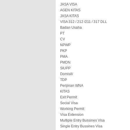
JASA VISA
AGEN KITAS
JASA KITAS
VISA 312 / 212 /211 / 317 DLL
Badan Usaha
PT
CV
NPWP
PKP
PMA
PMDN
SIUPP
Domisili
TDP
Perijinan WNA
KITAS
Exit Permit
Social Visa
Working Permit
Visa Extension
Multiple Entry Bussines Visa
Single Entry Bussines Visa