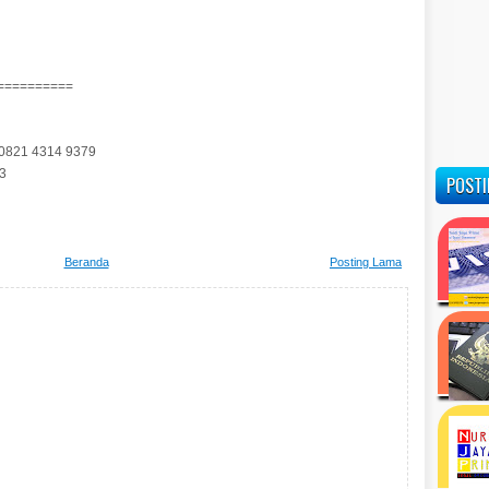
==========
 0821 4314 9379
53
POSTI
Beranda
Posting Lama