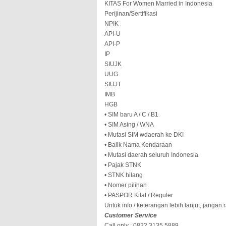
KITAS For Women Married in Indonesia
Perijinan/Sertifikasi
NPIK
API-U
API-P
IP
SIUJK
UUG
SIUJT
IMB
HGB
• SIM baru A / C / B1
• SIM Asing / WNA
• Mutasi SIM wdaerah ke DKI
• Balik Nama Kendaraan
• Mutasi daerah seluruh Indonesia
• Pajak STNK
• STNK hilang
• Nomer pilihan
• PASPOR Kilat / Reguler
Untuk info / keterangan lebih lanjut, janga
Customer Service
Call only : 0822.3135.5889