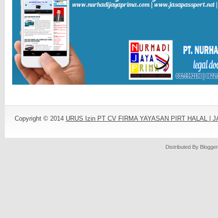
Copyright © 2014
URUS Izin PT CV FIRMA YAYASAN PIRT HALAL |
Distributed By
Blogger