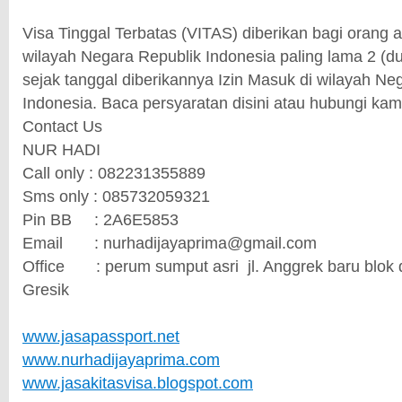
Visa Tinggal Terbatas (VITAS) diberikan bagi orang as
wilayah Negara Republik Indonesia paling lama 2 (du
sejak tanggal diberikannya Izin Masuk di wilayah Ne
Indonesia. Baca persyaratan disini atau hubungi kami
Contact Us
NUR HADI
Call only : 082231355889
Sms only : 085732059321
Pin BB
: 2A6E5853
Email
: nurhadijayaprima@gmail.com
Office
: perum sumput asri
jl. Anggrek baru blok
Gresik
www.jasapassport.net
www.nurhadijayaprima.com
www.jasakitasvisa.blogspot.com