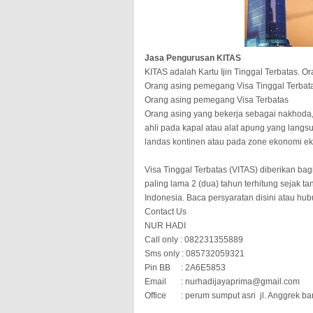
Jasa Pengurusan KITAS
KITAS adalah Kartu Ijin Tinggal Terbatas. O
1.
Orang asing pemegang Visa Tinggal Terbat
2.
Orang asing pemegang Visa Terbatas
3.
Orang asing yang bekerja sebagai nakhoda, 
ahli pada kapal atau alat apung yang langsung
landas kontinen atau pada zone ekonomi eks
Visa Tinggal Terbatas (VITAS) diberikan bag
paling lama 2 (dua) tahun terhitung sejak t
Indonesia. Baca persyaratan disini atau hub
Contact Us
NUR HADI
Call only : 082231355889
Sms only : 085732059321
Pin BB
: 2A6E5853
Email
: nurhadijayaprima@gmail.com
Office
: perum sumput asri
jl. Anggrek ba