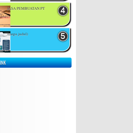
JASA PEMBUATAN PT
(tanpa judul)
INK