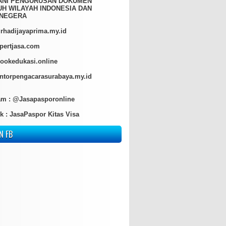
ANI PENGURUSAN DOKUMEN
H WILAYAH INDONESIA DAN
NEGERA
hadijayaprima.my.id
pertjasa.com
ookedukasi.online
torpengacarasurabaya.my.id
am :
@Jasapasporonline
k :
JasaPaspor Kitas Visa
N FB