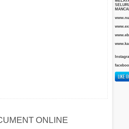
MELAY
SELURU
MANCA
www.nur
www.ex
www.eb
www.kan
Instagr
faceboo
LIKE O
UMENT ONLINE