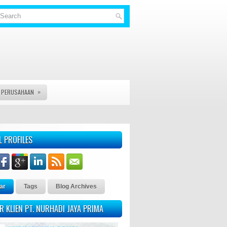
»
S PERUSAHAAN
MBUATAN, PENGURUSAN DAN PERPANJANG SEGALA MACAM LEGAL DOC
L PROFILES
ar
Tags
Blog Archives
R KLIEN PT. NURHADI JAYA PRIMA