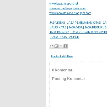
www.jasapassport.net
www.nurhadijayaprima.com
www.jasakitasvisa.blogspot.com
JASA KITAS | JASA PEMBUATAN KITAS | 
URUS KITAS | JASA VISA | JASA PEGURUS
JASA PASPOR | JASA PERPANJANG PASP
| JASA URUS PASPOR
Posting Lebih Baru
0 komentar:
Posting Komentar