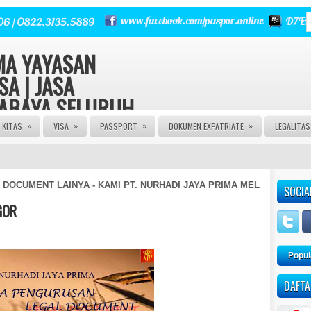
RMA YAYASAN
SA | JASA
RABAYA SELURUH
»
»
»
»
KITAS
VISA
PASSPORT
DOKUMEN EXPATRIATE
LEGALITA
 | Urus Izin PT CV FIRMA
a Izin Edar PIRT HALAL MUI
E | JASA PASPOR RUSAK |
NGURUSAN KITAS | JASA
DOCUMENT LAINYA - KAMI PT. NURHADI JAYA PRIMA MELAYANI PE
SOCIA
 AGEN VISA | JASA VISA
A KITAS ONLINE | JASA
GOR
AN PASPOR | JASA PEMBUATAN
M | JASA PEMBUATAN CV |
Popul
DAFTA