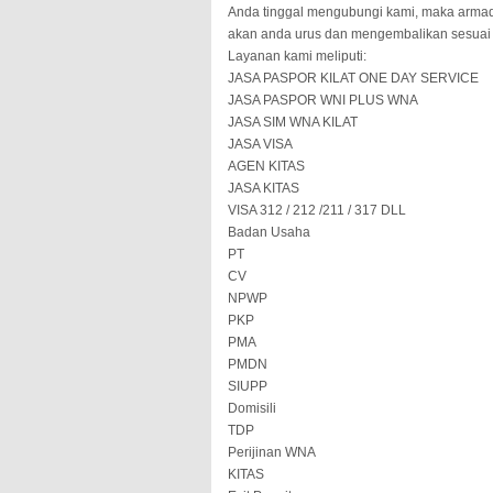
Anda tinggal mengubungi kami, maka arm
akan anda urus dan mengembalikan sesuai 
Layanan kami meliputi:
JASA PASPOR KILAT ONE DAY SERVICE
JASA PASPOR WNI PLUS WNA
JASA SIM WNA KILAT
JASA VISA
AGEN KITAS
JASA KITAS
VISA 312 / 212 /211 / 317 DLL
Badan Usaha
PT
CV
NPWP
PKP
PMA
PMDN
SIUPP
Domisili
TDP
Perijinan WNA
KITAS