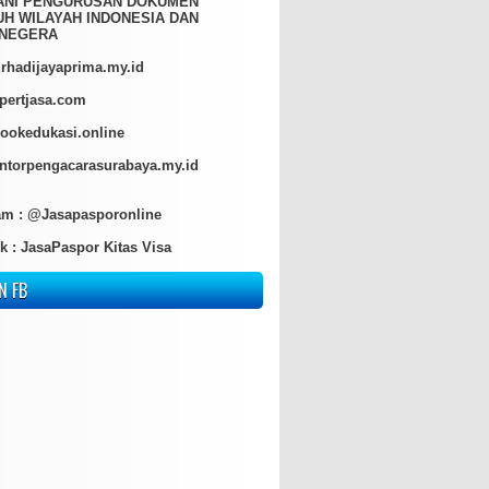
ANI PENGURUSAN DOKUMEN
H WILAYAH INDONESIA DAN
NEGERA
hadijayaprima.my.id
pertjasa.com
ookedukasi.online
torpengacarasurabaya.my.id
am :
@Jasapasporonline
k :
JasaPaspor Kitas Visa
N FB