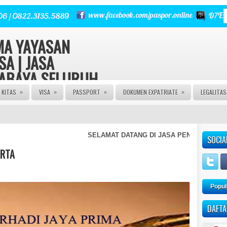
RMA YAYASAN
SA | JASA
RABAYA SELURUH
»
»
»
»
KITAS
VISA
PASSPORT
DOKUMEN EXPATRIATE
LEGALITA
 | Urus Izin PT CV FIRMA
a Izin Edar PIRT HALAL MUI
E | JASA PASPOR RUSAK |
NGURUSAN KITAS | JASA
SELAMAT DATANG DI JASA PENGURUSAN KITA
SOCIA
 AGEN VISA | JASA VISA
A KITAS ONLINE | JASA
ARTA
AN PASPOR | JASA PEMBUATAN
M | JASA PEMBUATAN CV |
Popul
DAFTA