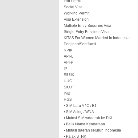
Exit Permit
Social Visa
Working Permit
Visa Extension
Multiple Entry Bussines Visa
Single Entry Bussines Visa
KITAS For Women Married in Indonesia
Perijinan/Sertifikasi
NPIK
API-U
API-P
IP
SIUJK
UUG
SIUJT
IMB
HGB
• SIM baru A / C / B1
• SIM Asing / WNA
• Mutasi SIM wdaerah ke DKI
• Balik Nama Kendaraan
• Mutasi daerah seluruh Indonesia
• Pajak STNK