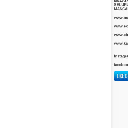
MELAY
SELURU
MANCA
www.nur
www.ex
www.eb
www.kan
Instagr
faceboo
LIKE O