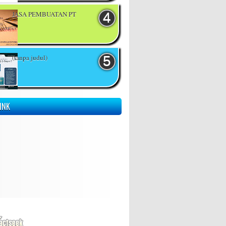
JASA PEMBUATAN PT
(tanpa judul)
INK