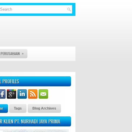
»
S PERUSAHAAN
S, VISA DAN JASA LEGAL DOCUMENT LAINYA - KAMI PT. NURHADI
L PROFILES
ar
Tags
Blog Archives
R KLIEN PT. NURHADI JAYA PRIMA