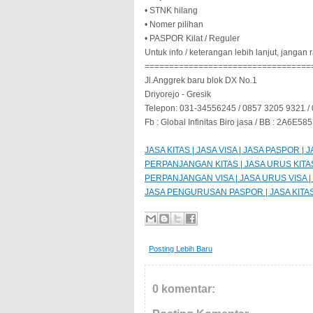
• STNK hilang
• Nomer pilihan
• PASPOR Kilat / Reguler
Untuk info / keterangan lebih lanjut, janga
==================================
Jl.Anggrek baru blok DX No.1
Driyorejo - Gresik
Telepon: 031-34556245 / 0857 3205 9321 /
Fb : Global Infinitas Biro jasa / BB : 2A6E58
JASA KITAS | JASA VISA | JASA PASPOR 
PERPANJANGAN KITAS | JASA URUS KITAS
PERPANJANGAN VISA | JASA URUS VISA 
JASA PENGURUSAN PASPOR | JASA KITAS |
Posting Lebih Baru
0 komentar: