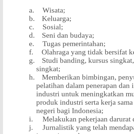
a.
Wisata;
b.
Keluarga;
c.
Sosial;
d.
Seni dan budaya;
e.
Tugas pemerintahan;
f.
Olahraga yang tidak bersifat k
g.
Studi banding, kursus singkat,
singkat;
h.
Memberikan bimbingan, peny
pelatihan dalam penerapan dan 
industri untuk meningkatkan mu
produk industri serta kerja sam
negeri bagi Indonesia;
i.
Melakukan pekerjaan darurat
j.
Jurnalistik yang telah mendapa