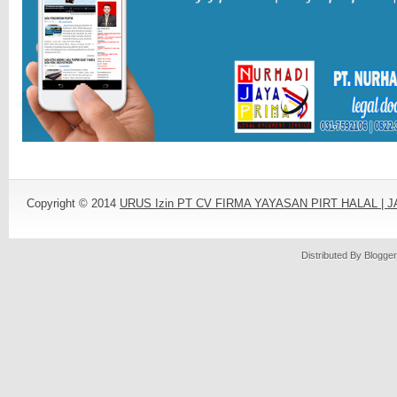
Copyright © 2014
URUS Izin PT CV FIRMA YAYASAN PIRT HALAL |
Distributed By
Blogger