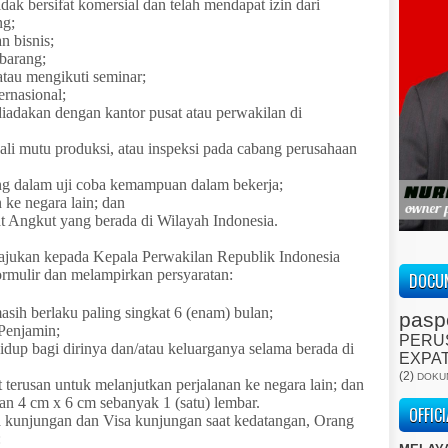
dak bersifat komersial dan telah mendapat izin dari
ng;
 bisnis;
barang;
tau mengikuti seminar;
ernasional;
iadakan dengan kantor pusat atau perwakilan di
ali mutu produksi, atau inspeksi pada cabang perusahaan
ing dalam uji coba kemampuan dalam bekerja;
ke negara lain; dan
 Angkut yang berada di Wilayah Indonesia.
ajukan kepada Kepala Perwakilan Republik Indonesia
ormulir dan melampirkan persyaratan:
DOCUM
sih berlaku paling singkat 6 (enam) bulan;
pasp
 Penjamin;
PERU
idup bagi dirinya dan/atau keluarganya selama berada di
EXPA
(2)
DOKU
t terusan untuk melanjutkan perjalanan ke negara lain; dan
an 4 cm x 6 cm sebanyak 1 (satu) lembar.
OFFIC
 kunjungan dan Visa kunjungan saat kedatangan, Orang
: