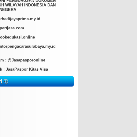
ANI PENGURUSAN DOKUMEN
H WILAYAH INDONESIA DAN
NEGERA
hadijayaprima.my.id
pertjasa.com
ookedukasi.online
torpengacarasurabaya.my.id
am :
@Jasapasporonline
k :
JasaPaspor Kitas Visa
N FB