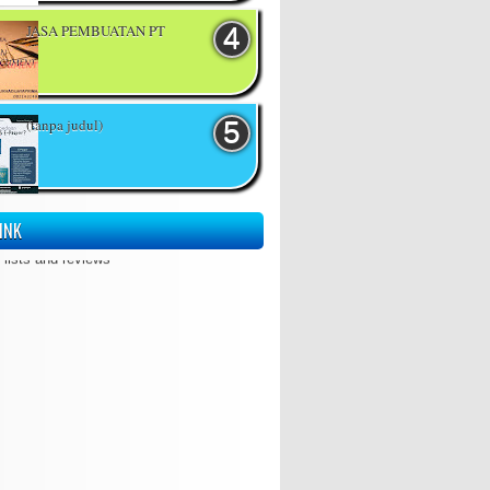
JASA PEMBUATAN PT
(tanpa judul)
INK