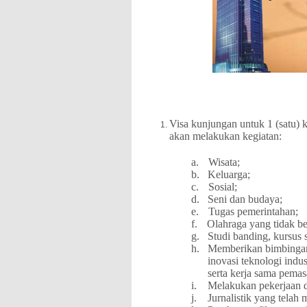
Visa kunjungan untuk 1 (satu) 
akan melakukan kegiatan:
a.
Wisata;
b.
Keluarga;
c.
Sosial;
d.
Seni dan budaya;
e.
Tugas pemerintahan;
f.
Olahraga yang tidak ber
g.
Studi banding, kursus s
h.
Memberikan bimbingan
inovasi teknologi indu
serta kerja sama pemas
i.
Melakukan pekerjaan d
j.
Jurnalistik yang telah