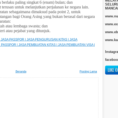
MELAY
 berlaku paling singkat 6 (enam) bulan; dan
SELURU
t terusan untuk melanjutkan perjalanan ke negara lain.
MANCA
ratan sebagaimana dimaksud pada point 2, untuk
tangan bagi Orang Asing yang bukan berasal dari negara
www.nur
aratan:
www.ex
tah atau lembaga swasta; dan
eri atau pejabat yang ditunjuk.
www.eb
SA | JASA PASSPOR | JASA PENGURUSAN KITAS | JASA
www.kan
ASSPOR | JASA PEMBUATAN KITAS | JASA PEMBUATAN VISA |
Instagr
faceboo
LIKE O
Beranda
Posting Lama