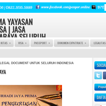
RMA YAYASAN
SA | JASA
RABAYA SELURUH
»
»
»
»
KITAS
VISA
PASSPORT
DOKUMEN EXPATRIATE
LEGALITA
 | Urus Izin PT CV FIRMA
a Izin Edar PIRT HALAL MUI
E | JASA PASPOR RUSAK |
NGURUSAN KITAS | JASA
EGAL DOCUMENT UNTUK SELURUH INDONESIA
SOCIA
 AGEN VISA | JASA VISA
A KITAS ONLINE | JASA
AYA
AN PASPOR | JASA PEMBUATAN
M | JASA PEMBUATAN CV |
Popul
DAFTA