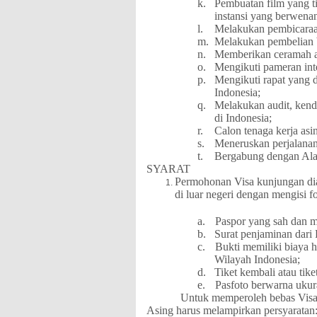
k.
Pembuatan film yang ti
instansi yang berwena
l.
Melakukan pembicaraan
m.
Melakukan pembelian 
n.
Memberikan ceramah a
o.
Mengikuti pameran int
p.
Mengikuti rapat yang d
Indonesia;
q.
Melakukan audit, kend
di Indonesia;
r.
Calon tenaga kerja as
s.
Meneruskan perjalanan 
t.
Bergabung dengan Alat
SYARAT
Permohonan Visa kunjungan di
di luar negeri dengan mengisi f
a.
Paspor yang sah dan ma
b.
Surat penjaminan dari
c.
Bukti memiliki biaya h
Wilayah Indonesia;
d.
Tiket kembali atau tike
e.
Pasfoto berwarna ukur
Untuk memperoleh bebas Visa
Asing harus melampirkan persyaratan