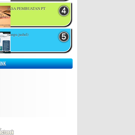
JASA PEMBUATAN PT
(tanpa judul)
INK