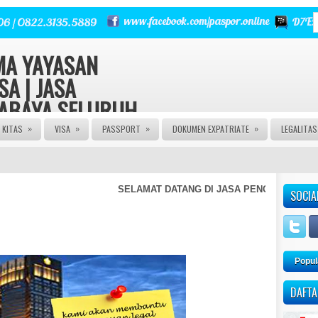
RMA YAYASAN
SA | JASA
RABAYA SELURUH
»
»
»
»
KITAS
VISA
PASSPORT
DOKUMEN EXPATRIATE
LEGALITA
 | Urus Izin PT CV FIRMA
a Izin Edar PIRT HALAL MUI
E | JASA PASPOR RUSAK |
NGURUSAN KITAS | JASA
SELAMAT DATANG DI JASA PENGURUSAN KITAS
SOCIA
 AGEN VISA | JASA VISA
A KITAS ONLINE | JASA
AN PASPOR | JASA PEMBUATAN
M | JASA PEMBUATAN CV |
Popul
DAFTA