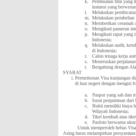
k.
Pembuatan film yang ti
instansi yang berwena
l.
Melakukan pembicaraan
m.
Melakukan pembelian 
n.
Memberikan ceramah a
o.
Mengikuti pameran int
p.
Mengikuti rapat yang d
Indonesia;
q.
Melakukan audit, kend
di Indonesia;
r.
Calon tenaga kerja as
s.
Meneruskan perjalanan 
t.
Bergabung dengan Alat
SYARAT
Permohonan Visa kunjungan di
di luar negeri dengan mengisi f
a.
Paspor yang sah dan ma
b.
Surat penjaminan dari
c.
Bukti memiliki biaya h
Wilayah Indonesia;
d.
Tiket kembali atau tike
e.
Pasfoto berwarna ukur
Untuk memperoleh bebas Visa
Asing harus melampirkan persyaratan