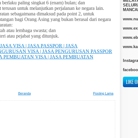
MELAY
 berlaku paling singkat 6 (enam) bulan; dan
SELURU
t terusan untuk melanjutkan perjalanan ke negara lain.
MANCA
ratan sebagaimana dimaksud pada point 2, untuk
tangan bagi Orang Asing yang bukan berasal dari negara
www.nur
aratan:
www.ex
tah atau lembaga swasta; dan
eri atau pejabat yang ditunjuk.
www.eb
 JASA VISA | JASA PASSPOR | JASA
www.kan
ENGURUSAN VISA | JASA PENGURUSAN PASSPOR
SA PEMBUATAN VISA | JASA PEMBUATAN
Instagr
faceboo
LIKE O
Beranda
Posting Lama