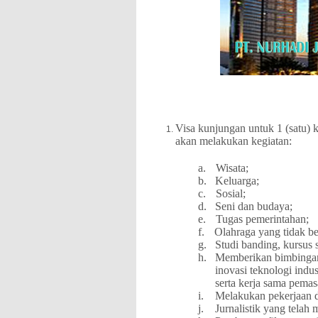
Visa kunjungan untuk 1 (satu) 
akan melakukan kegiatan:
a.
Wisata;
b.
Keluarga;
c.
Sosial;
d.
Seni dan budaya;
e.
Tugas pemerintahan;
f.
Olahraga yang tidak ber
g.
Studi banding, kursus s
h.
Memberikan bimbingan
inovasi teknologi indu
serta kerja sama pemas
i.
Melakukan pekerjaan d
j.
Jurnalistik yang telah