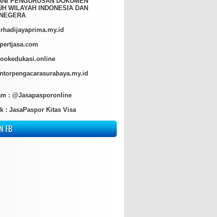
ANI PENGURUSAN DOKUMEN
H WILAYAH INDONESIA DAN
NEGERA
hadijayaprima.my.id
pertjasa.com
ookedukasi.online
torpengacarasurabaya.my.id
am :
@Jasapasporonline
k :
JasaPaspor Kitas Visa
N FB