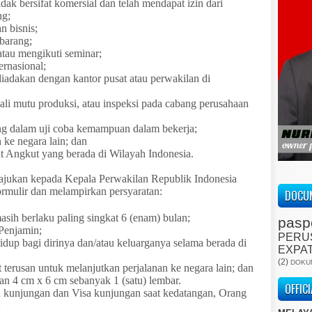
dak bersifat komersial dan telah mendapat izin dari
ng;
 bisnis;
barang;
tau mengikuti seminar;
ernasional;
iadakan dengan kantor pusat atau perwakilan di
ali mutu produksi, atau inspeksi pada cabang perusahaan
ing dalam uji coba kemampuan dalam bekerja;
ke negara lain; dan
 Angkut yang berada di Wilayah Indonesia.
ajukan kepada Kepala Perwakilan Republik Indonesia
ormulir dan melampirkan persyaratan:
DOCUM
sih berlaku paling singkat 6 (enam) bulan;
pasp
 Penjamin;
PERU
idup bagi dirinya dan/atau keluarganya selama berada di
EXPA
(2)
DOKU
t terusan untuk melanjutkan perjalanan ke negara lain; dan
an 4 cm x 6 cm sebanyak 1 (satu) lembar.
OFFIC
 kunjungan dan Visa kunjungan saat kedatangan, Orang
: