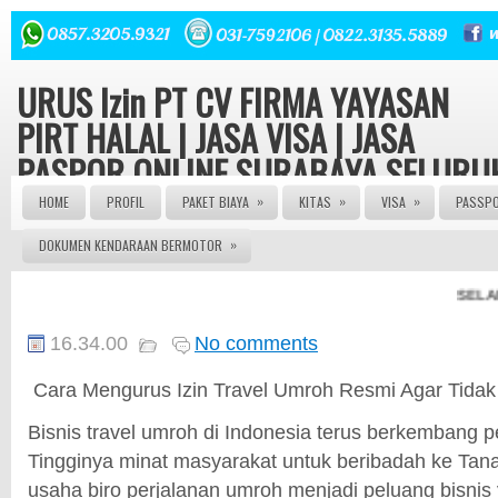
URUS Izin PT CV FIRMA YAYASAN
PIRT HALAL | JASA VISA | JASA
PASPOR ONLINE SURABAYA SELURU
INDONESIA
»
»
»
HOME
PROFIL
PAKET BIAYA
KITAS
VISA
PASSP
»
DOKUMEN KENDARAAN BERMOTOR
Konsultasi hukum dan Perizinan Gratis | Urus Izin PT CV
FIRMA YAYASAN ORMAS LBH seluruh Indonesia Izin Edar
PIRT HALAL MUI 082143149379 | JASA PASPOR ONLINE 
SELAMAT D
JASA PASPOR RUSAK | JASA PEMBUATAN PASPOR | J
PENGURUSAN KITAS | JASA PENGURUSAN VISA | | AG
PASPOR | AGEN VISA | JASA VISA ONLINE | JASA PASP
16.34.00
No comments
ONLINE | JASA KITAS ONLINE | JASA PEMBUATAN KITAS
JASA PEMBUATAN PASPOR | JASA PEMBUATAN VISA
Cara Mengurus Izin Travel Umroh Resmi Agar Tida
ONLINE | JASA PENGURUSNA SIM | JASA PEMBUATAN 
| JASA PEMBUATAN PT | SIUP | NPWP
Bisnis travel umroh di Indonesia terus berkembang p
Tingginya minat masyarakat untuk beribadah ke Ta
usaha biro perjalanan umroh menjadi peluang bisnis