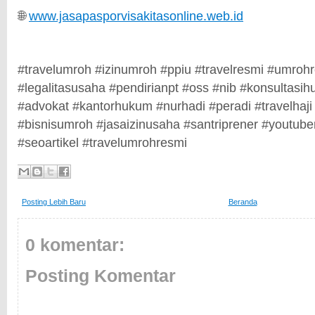
🌐
www.jasapasporvisakitasonline.web.id
#travelumroh #izinumroh #ppiu #travelresmi #umrohr
#legalitasusaha #pendirianpt #oss #nib #konsultas
#advokat #kantorhukum #nurhadi #peradi #travelhaji
#bisnisumroh #jasaizinusaha #santriprener #youtub
#seoartikel #travelumrohresmi
Posting Lebih Baru
Beranda
0 komentar:
Posting Komentar