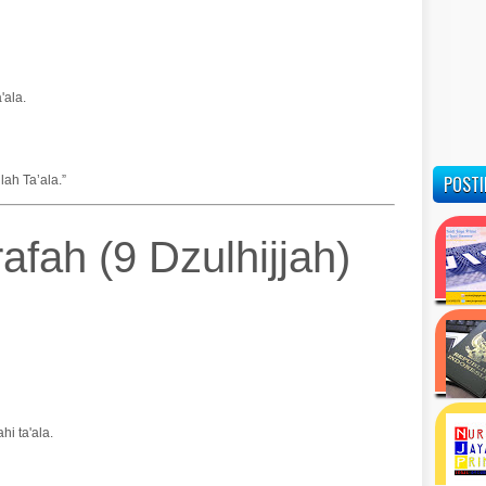
'ala.
POSTI
ah Ta’ala.”
afah (9 Dzulhijjah)
i ta'ala.