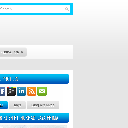
»
S PERUSAHAAN
L DOCUMENT LAINYA - KAMI PT. NURHADI JAYA PRIMA MELAYANI
L PROFILES
ar
Tags
Blog Archives
R KLIEN PT. NURHADI JAYA PRIMA