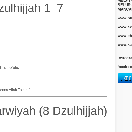
MELAY
ulhijjah 1–7
SELURU
MANCA
www.nur
www.ex
www.eb
www.kan
Instagr
faceboo
lahi ta'ala.
LIKE O
rena Allah Ta’ala.”
rwiyah (8 Dzulhijjah)