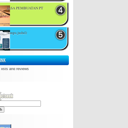
JASA PEMBUATAN PT
(tanpa judul)
INK