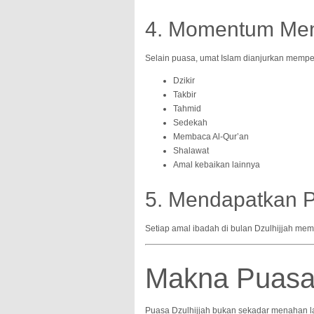
4. Momentum Me
Selain puasa, umat Islam dianjurkan memp
Dzikir
Takbir
Tahmid
Sedekah
Membaca Al-Qur’an
Shalawat
Amal kebaikan lainnya
5. Mendapatkan P
Setiap amal ibadah di bulan Dzulhijjah memi
Makna Puasa 
Puasa Dzulhijjah bukan sekadar menahan la