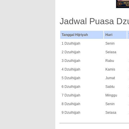
Jadwal Puasa Dzu
Tanggal Hijriyah
Hari
1 Dzulhijjah
Senin
2 Dzulhijjah
Selasa
3 Dzulhijjah
Rabu
4 Dzulhijjah
Kamis
5 Dzulhijjah
Jumat
6 Dzulhijjah
Sabtu
7 Dzulhijjah
Minggu
8 Dzulhijjah
Senin
9 Dzulhijjah
Selasa