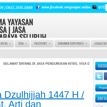
RMA YAYASAN
SA | JASA
RABAYA SELURUH
»
»
»
»
KITAS
VISA
PASSPORT
DOKUMEN EXPATRIATE
LEGALITA
 | Urus Izin PT CV FIRMA
a Izin Edar PIRT HALAL MUI
E | JASA PASPOR RUSAK |
NGURUSAN KITAS | JASA
LAMAT DATANG DI JASA PENGURUSAN KITAS, VISA DAN JASA LEGA
SOCIA
 AGEN VISA | JASA VISA
A KITAS ONLINE | JASA
AN PASPOR | JASA PEMBUATAN
M | JASA PEMBUATAN CV |
Popul
Dzulhijjah 1447 H /
DAFTA
, Arti dan