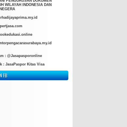
ANI PENGURUSAN DOKUMEN
H WILAYAH INDONESIA DAN
NEGERA
hadijayaprima.my.id
pertjasa.com
ookedukasi.online
torpengacarasurabaya.my.id
am :
@Jasapasporonline
k :
JasaPaspor Kitas Visa
N FB