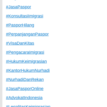
#JasaPaspor
#KonsultasiImigrasi
#PasporHilang
#PerpanjanganPaspor
#VisaDanKitas
#PengacaraImigrasi
#HukumKeimigrasian
#KantorHukumNurhadi
#NurhadiDanRekan
#JasaPasporOnline
#AdvokatIndonesia
#LegalitasKeimigrasian