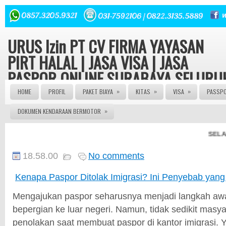
URUS Izin PT CV FIRMA YAYASAN
PIRT HALAL | JASA VISA | JASA
PASPOR ONLINE SURABAYA SELURU
INDONESIA
»
»
»
HOME
PROFIL
PAKET BIAYA
KITAS
VISA
PASSP
»
DOKUMEN KENDARAAN BERMOTOR
Konsultasi hukum dan Perizinan Gratis | Urus Izin PT CV
FIRMA YAYASAN ORMAS LBH seluruh Indonesia Izin Edar
PIRT HALAL MUI 082143149379 | JASA PASPOR ONLINE 
SELAMAT 
JASA PASPOR RUSAK | JASA PEMBUATAN PASPOR | J
PENGURUSAN KITAS | JASA PENGURUSAN VISA | | AG
PASPOR | AGEN VISA | JASA VISA ONLINE | JASA PASP
18.58.00
No comments
ONLINE | JASA KITAS ONLINE | JASA PEMBUATAN KITAS
JASA PEMBUATAN PASPOR | JASA PEMBUATAN VISA
Kenapa Paspor Ditolak Imigrasi? Ini Penyebab yang
ONLINE | JASA PENGURUSNA SIM | JASA PEMBUATAN 
| JASA PEMBUATAN PT | SIUP | NPWP
Mengajukan paspor seharusnya menjadi langkah aw
bepergian ke luar negeri. Namun, tidak sedikit mas
penolakan saat membuat paspor di kantor imigrasi.