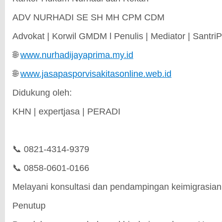
ADV NURHADI SE SH MH CPM CDM
Advokat | Korwil GMDM l Penulis | Mediator | Santri
🌐
www.nurhadijayaprima.my.id
🌐
www.jasapasporvisakitasonline.web.id
Didukung oleh:
KHN | expertjasa | PERADI
📞 0821-4314-9379
📞 0858-0601-0166
Melayani konsultasi dan pendampingan keimigrasian 
Penutup