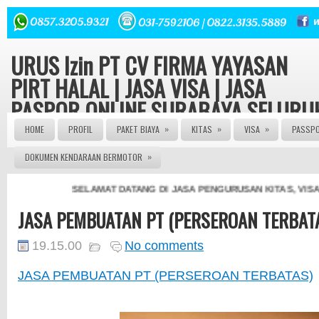
URUS Izin PT CV FIRMA YAYASAN
PIRT HALAL | JASA VISA | JASA
PASPOR ONLINE SURABAYA SELURU
INDONESIA
»
»
»
HOME
PROFIL
PAKET BIAYA
KITAS
VISA
PASSP
»
DOKUMEN KENDARAAN BERMOTOR
Konsultasi hukum dan Perizinan Gratis | Urus Izin PT CV
FIRMA YAYASAN ORMAS LBH seluruh Indonesia Izin Edar
PIRT HALAL MUI 082143149379 | JASA PASPOR ONLINE 
SELAMAT DATANG DI JASA PENGURUSAN KITAS, VISA 
JASA PASPOR RUSAK | JASA PEMBUATAN PASPOR | J
PENGURUSAN KITAS | JASA PENGURUSAN VISA | | AG
JASA PEMBUATAN PT (PERSEROAN TERBAT
PASPOR | AGEN VISA | JASA VISA ONLINE | JASA PASP
ONLINE | JASA KITAS ONLINE | JASA PEMBUATAN KITAS
JASA PEMBUATAN PASPOR | JASA PEMBUATAN VISA
19.15.00
No comments
ONLINE | JASA PENGURUSNA SIM | JASA PEMBUATAN 
| JASA PEMBUATAN PT | SIUP | NPWP
JASA PEMBUATAN PT (PERSEROAN TERBATAS)