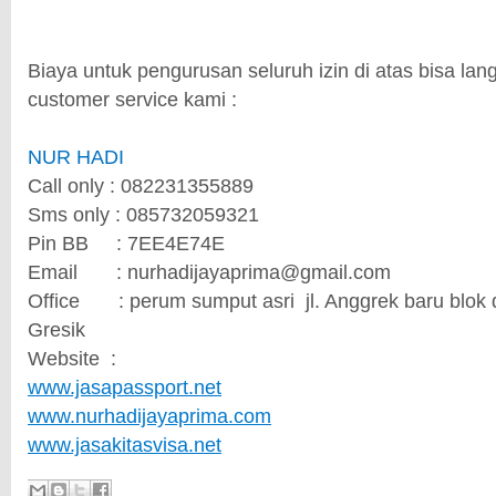
Biaya untuk pengurusan seluruh izin di atas bisa la
customer service kami :
NUR HADI
Call only : 082231355889
Sms only : 085732059321
Pin BB
: 7EE4E74E
Email
: nurhadijayaprima@gmail.com
Office
: perum sumput asri
jl. Anggrek baru blok
Gresik
Website
:
www.jasapassport.net
www.nurhadijayaprima.com
www.jasakitasvisa.net