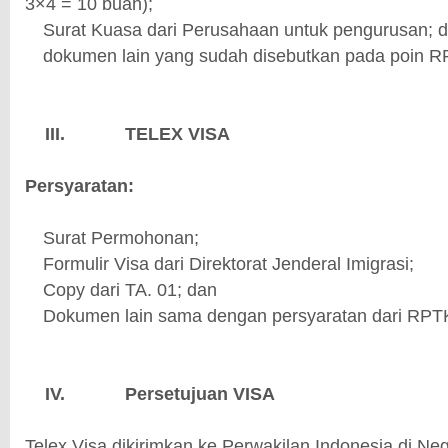
3×4 = 10 buah);
Surat Kuasa dari Perusahaan untuk pengurusan; 
·
dokumen lain yang sudah disebutkan pada poin 
·
III.
TELEX VISA
Persyaratan:
Surat Permohonan;
·
Formulir Visa dari Direktorat Jenderal Imigrasi;
·
Copy dari TA. 01; dan
·
Dokumen lain sama dengan persyaratan dari RPT
·
IV.
Persetujuan VISA
Telex Visa dikirimkan ke Perwakilan Indonesia di Neg