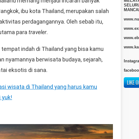
hailand memang menjadi incaran banyak
MELAY
SELURU
MANCA
angkok, ibu kota Thailand, merupakan salah
www.nur
ktivitas perdagangannya. Oleh sebab itu,
www.ex
 utama para
traveler
.
www.eb
www.kan
 tempat indah di Thailand yang bisa kamu
an nyamannya berwisata budaya, sejarah,
Instagr
ai eksotis di sana.
faceboo
LIKE O
asi wisata di Thailand yang harus kamu
i yuk!