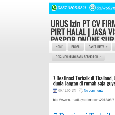
URUS Izin PT CV FI
PIRT HALAL | JASA VI
PASPOR ONLINE SU
INDONESIA
»
HOME
PROFIL
PAKET BIAYA
»
DOKUMEN KENDARAAN BERMOTOR
Konsultasi hukum dan Perizinan Gratis
YAYASAN ORMAS LBH seluruh Indonesi
082143149379 | JASA PASPOR ONLIN
JASA PEMBUATAN PASPOR | JASA PE
PENGURUSAN VISA | | AGEN PASPOR |
ONLINE | JASA PASPOR ONLINE | JAS
7 Destinasi Terbaik di Thailand
PEMBUATAN KITAS | JASA PEMBUAT
dunia Jangan di rumah saja guy
VISA ONLINE | JASA PENGURUSNA SI
JASA PEMBUATAN PT | SIUP | NPWP
00.41.00
No comments
http://www.nurhadijayaprima.com/2018/08/7-d