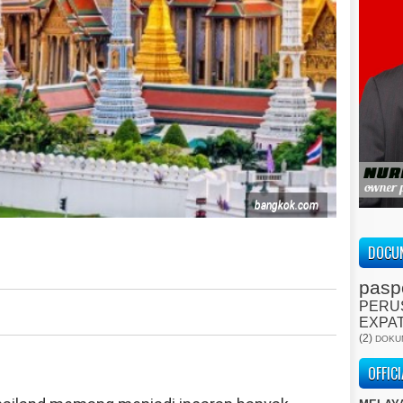
bangkok.com
DOCUM
pasp
PERU
EXPA
(2)
DOKU
OFFIC