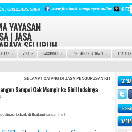
RMA YAYASAN
SA | JASA
RABAYA SELURUH
»
»
»
»
KITAS
VISA
PASSPORT
DOKUMEN EXPATRIATE
LEGALITA
 | Urus Izin PT CV FIRMA
a Izin Edar PIRT HALAL MUI
E | JASA PASPOR RUSAK |
NGURUSAN KITAS | JASA
SELAMAT DATANG DI JASA PENGURUSAN KITAS, VISA DAN JAS
SOCIA
 AGEN VISA | JASA VISA
A KITAS ONLINE | JASA
, Jangan Sampai Gak Mampir ke Sini! Indahnya
AN PASPOR | JASA PEMBUATAN
s
M | JASA PEMBUATAN CV |
Popul
estinasi-terbaik-di-thailand-jangan.html
DAFTA