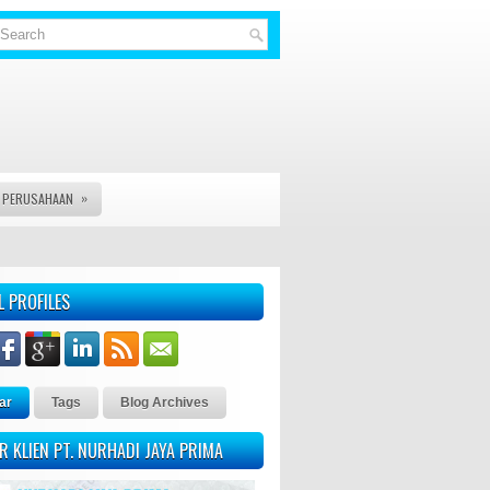
»
S PERUSAHAAN
A LEGAL DOCUMENT LAINYA - KAMI PT. NURHADI JAYA PRIMA ME
L PROFILES
ar
Tags
Blog Archives
R KLIEN PT. NURHADI JAYA PRIMA