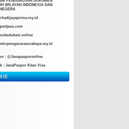
ANI PENGURUSAN DOKUMEN
H WILAYAH INDONESIA DAN
NEGERA
hadijayaprima.my.id
pertjasa.com
ookedukasi.online
torpengacarasurabaya.my.id
am :
@Jasapasporonline
k :
JasaPaspor Kitas Visa
N FB