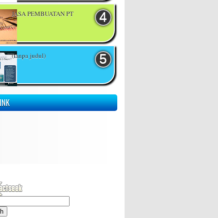
JASA PEMBUATAN PT
(tanpa judul)
INK