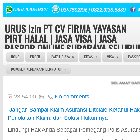
URUS Izin PT CV FIRMA YAYASAN
PIRT HALAL | JASA VISA | JASA
PASPOR ONLINE SURABAYA SELURU
INDONESIA
»
»
»
HOME
PROFIL
PAKET BIAYA
KITAS
VISA
PASSP
»
DOKUMEN KENDARAAN BERMOTOR
Konsultasi hukum dan Perizinan Gratis | Urus Izin PT CV
FIRMA YAYASAN ORMAS LBH seluruh Indonesia Izin Edar
PIRT HALAL MUI 082143149379 | JASA PASPOR ONLINE 
SELAMAT DATANG 
JASA PASPOR RUSAK | JASA PEMBUATAN PASPOR | J
PENGURUSAN KITAS | JASA PENGURUSAN VISA | | AG
PASPOR | AGEN VISA | JASA VISA ONLINE | JASA PASP
23.54.00
No comments
ONLINE | JASA KITAS ONLINE | JASA PEMBUATAN KITAS
JASA PEMBUATAN PASPOR | JASA PEMBUATAN VISA
Jangan Sampai Klaim Asuransi Ditolak! Ketahui H
ONLINE | JASA PENGURUSNA SIM | JASA PEMBUATAN 
| JASA PEMBUATAN PT | SIUP | NPWP
Penolakan Klaim, dan Solusi Hukumnya
Lindungi Hak Anda Sebagai Pemegang Polis Asuran