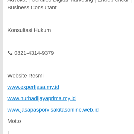
Business Consultant
Konsultasi Hukum
📞 0821-4314-9379
Website Resmi
www.expertjasa.my.id
www.nurhadijayaprima.my.id
www.jasapasporvisakitasonline.web.id
Motto
L