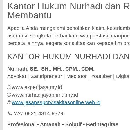
Kantor Hukum Nurhadi dan R
Membantu
Apabila Anda mengalami penolakan klaim, keterlamb
asuransi, sengketa perbankan, wanprestasi, maup
perdata lainnya, segera konsultasikan kepada tim pro
KANTOR HUKUM NURHADI DAN
Nurhadi, SE., SH., MH., CPM., CDM.
Advokat | Santripreneur | Mediator | Youtuber | Digit
🌐
www.expertjasa.my.id
🌐
www.nurhadijayaprima.my.id
🌐
www.jasapasporvisakitasonline.web.id
📞 WA: 0821-4314-9379
Profesional • Amanah • Solutif • Berintegritas