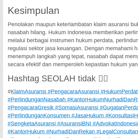
Kesimpulan
Penolakan maupun keterlambatan klaim asuransi buk
nasabah hilang. Hukum Indonesia memberikan perli
melalui berbagai instrumen hukum perdata, perlind
regulasi sektor jasa keuangan. Dengan memahami h
menempuh langkah yang tepat, nasabah dapat mem
secara efektif dan memperoleh kepastian hukum yang
Hashtag SEOLAH tidak 🙂‍↔️
#
KlaimAsuransi #PengacaraAsuransi #HukumPerdat
#PerlindunganNasabah #KantorHukumNurhadiDanR
#PengacaraGresik #SomasiAsuransi #GugatanPerda
#PerlindunganKonsumen #JasaHukum #Konsultasi
#SengketaAsuransi #AsuransiBNI #AdvokatIndonesia
#KantorHukum #NurhadiDanRekan #LegalConsultant