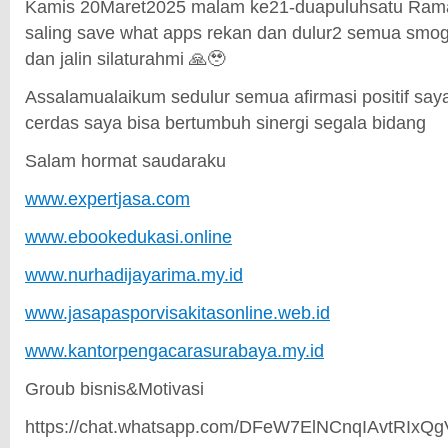
Kamis 20Maret2025 malam ke21-duapuluhsatu Rama
saling save what apps rekan dan dulur2 semua smoga
dan jalin silaturahmi 🙏🥹
Assalamualaikum sedulur semua afirmasi positif say
cerdas saya bisa bertumbuh sinergi segala bidang
Salam hormat saudaraku
www.expertjasa.com
www.ebookedukasi.online
www.nurhadijayarima.my.id
www.jasapasporvisakitasonline.web.id
www.kantorpengacarasurabaya.my.id
Groub bisnis&Motivasi
https://chat.whatsapp.com/DFeW7ElNCnqIAvtRIxQ