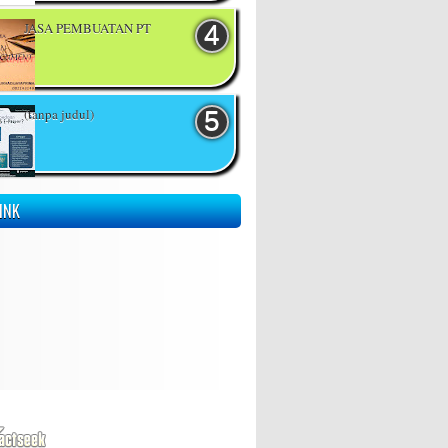
JASA PEMBUATAN PT
(tanpa judul)
INK