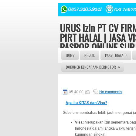
URUS Izin PT CV FI
PIRT HALAL | JASA VI
PASPOR ONLINE SU
INDONESIA
»
HOME
PROFIL
PAKET BIAYA
»
DOKUMEN KENDARAAN BERMOTOR
Konsultasi hukum dan Perizinan Gratis
YAYASAN ORMAS LBH seluruh Indonesi
082143149379 | JASA PASPOR ONLIN
JASA PEMBUATAN PASPOR | JASA PE
PENGURUSAN VISA | | AGEN PASPOR |
ONLINE | JASA PASPOR ONLINE | JAS
05.40.00
No comments
PEMBUATAN KITAS | JASA PEMBUAT
VISA ONLINE | JASA PENGURUSNA SI
JASA PEMBUATAN PT | SIUP | NPWP
Apa itu KITAS dan Visa?
Sebelum membahas lebih jauh mengenai jasa
Visa:
Merupakan izin sementara bagi
Indonesia dalam jangka waktu tertent
kunjungan singkat.