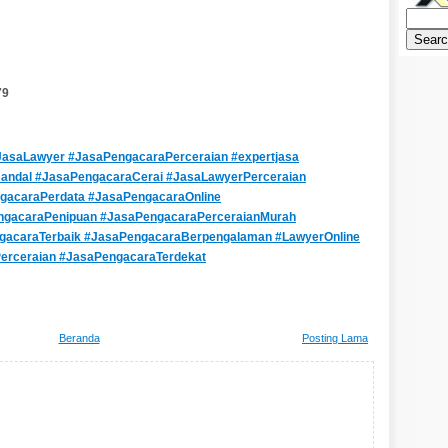
79
asaLawyer #JasaPengacaraPerceraian #expertjasa
ndal #JasaPengacaraCerai #JasaLawyerPerceraian
gacaraPerdata #JasaPengacaraOnline
ngacaraPenipuan #JasaPengacaraPerceraianMurah
acaraTerbaik #JasaPengacaraBerpengalaman #LawyerOnline
erceraian #JasaPengacaraTerdekat
Beranda
Posting Lama