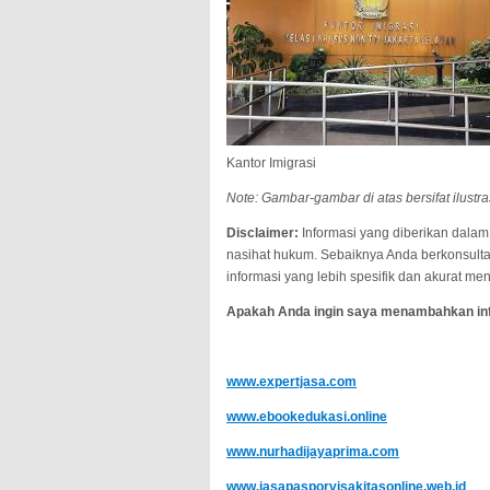
Kantor Imigrasi
Note: Gambar-gambar di atas bersifat ilustr
Disclaimer:
Informasi yang diberikan dalam
nasihat hukum. Sebaiknya Anda berkonsulta
informasi yang lebih spesifik dan akurat m
Apakah Anda ingin saya menambahkan info
www.expertjasa.com
www.ebookedukasi.online
www.nurhadijayaprima.com
www.jasapasporvisakitasonline.web.id