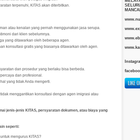
MELAY
SELURU
ratan terpenuhi, KITAS akan diterbitkan.
MANCA
www.nur
man atau kenalan yang pernah menggunakan jasa serupa.
www.ex
timoni dari klien sebelumnya.
www.eb
a yang ditawarkan oleh beberapa agen.
n konsultasi gratis yang biasanya ditawarkan oleh agen.
www.kan
Instagr
syaratan dan prosedur yang berlaku bisa berbeda.
faceboo
percaya dan profesional.
 hal yang tidak Anda mengerti.
LIKE O
 tidak menggantikan konsultasi dengan agen imigrasi atau
nai jenis-jenis KITAS, persyaratan dokumen, atau biaya yang
in seperti:
 untuk mengurus KITAS?