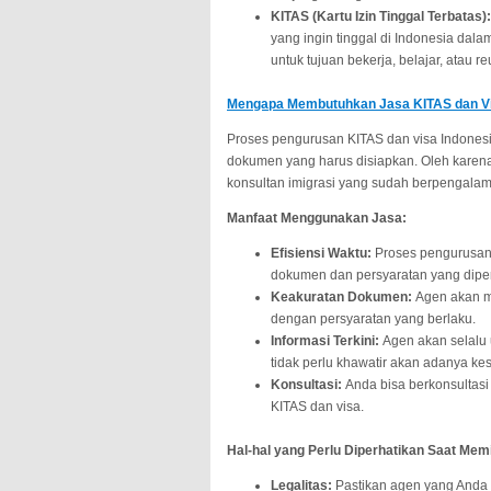
KITAS (Kartu Izin Tinggal Terbatas):
yang ingin tinggal di Indonesia dal
untuk tujuan bekerja, belajar, atau re
Mengapa Membutuhkan Jasa KITAS dan V
Proses pengurusan KITAS dan visa Indones
dokumen yang harus disiapkan. Oleh karena
konsultan imigrasi yang sudah berpengala
Manfaat Menggunakan Jasa:
Efisiensi Waktu:
Proses pengurusan
dokumen dan persyaratan yang dipe
Keakuratan Dokumen:
Agen akan m
dengan persyaratan yang berlaku.
Informasi Terkini:
Agen akan selalu 
tidak perlu khawatir akan adanya ke
Konsultasi:
Anda bisa berkonsultas
KITAS dan visa.
Hal-hal yang Perlu Diperhatikan Saat Memi
Legalitas:
Pastikan agen yang Anda pi