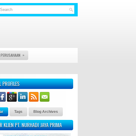
»
S PERUSAHAAN
S, VISA DAN JASA LEGAL DOCUMENT LAINYA - KAMI PT. NURHADI
L PROFILES
ar
Tags
Blog Archives
R KLIEN PT. NURHADI JAYA PRIMA