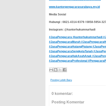
www.kantorpengacarasurabaya.my.id
Media Sosial
Hubungi : 0821-4314-9379 / 0858-5954-32
Instagram: @kantorhukumnurhadi
#JasaPengacara #kantorhukumnurhadi #J
#JasaPengacaraMurah #JasaPengacaraHa
#JasaPengacaraHutangPiutang #JasaPen
#JasaPengacaraSengketaTanah #JasaPe
#JasaPengacaraHakAsuhAnak #JasaPeng
#JasaPengacaraProfesional #PengacaraP
Posting Lebih Baru
0 komentar:
Posting Komentar