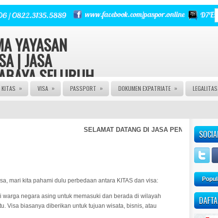
RMA YAYASAN
SA | JASA
RABAYA SELURUH
»
»
»
»
KITAS
VISA
PASSPORT
DOKUMEN EXPATRIATE
LEGALITA
 | Urus Izin PT CV FIRMA
a Izin Edar PIRT HALAL MUI
E | JASA PASPOR RUSAK |
NGURUSAN KITAS | JASA
SELAMAT DATANG DI JASA PENGURUSAN KITA
SOCIA
 AGEN VISA | JASA VISA
A KITAS ONLINE | JASA
AN PASPOR | JASA PEMBUATAN
M | JASA PEMBUATAN CV |
Popul
, mari kita pahami dulu perbedaan antara KITAS dan visa:
 warga negara asing untuk memasuki dan berada di wilayah
DAFTA
u. Visa biasanya diberikan untuk tujuan wisata, bisnis, atau