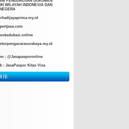
ANI PENGURUSAN DOKUMEN
H WILAYAH INDONESIA DAN
NEGERA
hadijayaprima.my.id
pertjasa.com
ookedukasi.online
torpengacarasurabaya.my.id
am :
@Jasapasporonline
k :
JasaPaspor Kitas Visa
N FB