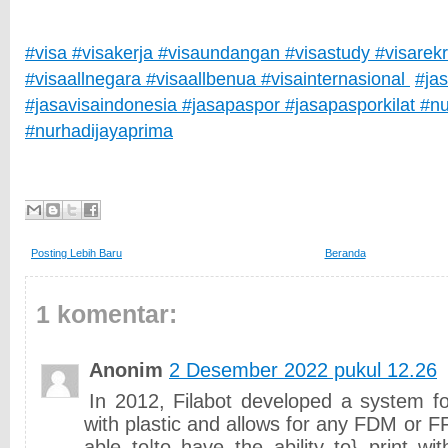
#visa #visakerja #visaundangan #visastudy #visarekr
#visaallnegara #visaallbenua #visainternasional
#jas
#jasavisaindonesia #jasapaspor #jasapasporkilat #n
#nurhadijayaprima
Posting Lebih Baru
Beranda
1 komentar:
Anonim
2 Desember 2022 pukul 12.26
In 2012, Filabot developed a system fo
with plastic and allows for any FDM or F
able to|to have the ability to} print wi