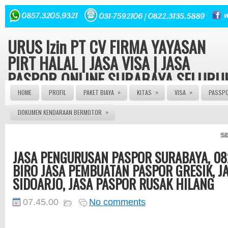
URUS Izin PT CV FIRMA YAYASAN
PIRT HALAL | JASA VISA | JASA
PASPOR ONLINE SURABAYA SELURU
INDONESIA
»
»
»
HOME
PROFIL
PAKET BIAYA
KITAS
VISA
PASSP
»
DOKUMEN KENDARAAN BERMOTOR
Konsultasi hukum dan Perizinan Gratis | Urus Izin PT CV
FIRMA YAYASAN ORMAS LBH seluruh Indonesia Izin Edar
PIRT HALAL MUI 082143149379 | JASA PASPOR ONLINE 
SEL
JASA PASPOR RUSAK | JASA PEMBUATAN PASPOR | J
PENGURUSAN KITAS | JASA PENGURUSAN VISA | | AG
JASA PENGURUSAN PASPOR SURABAYA, 082
PASPOR | AGEN VISA | JASA VISA ONLINE | JASA PASP
ONLINE | JASA KITAS ONLINE | JASA PEMBUATAN KITAS
BIRO JASA PEMBUATAN PASPOR GRESIK, J
JASA PEMBUATAN PASPOR | JASA PEMBUATAN VISA
ONLINE | JASA PENGURUSNA SIM | JASA PEMBUATAN 
SIDOARJO, JASA PASPOR RUSAK HILANG
| JASA PEMBUATAN PT | SIUP | NPWP
07.45.00
No comments