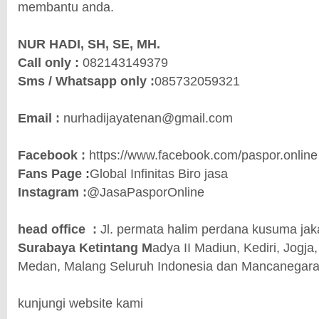
membantu anda.
NUR HADI, SH, SE, MH.
Call only :
082143149379
Sms / Whatsapp only :
085732059321
Email :
nurhadijayatenan@gmail.com
Facebook :
https://www.facebook.com/paspor.online
Fans Page :
Global Infinitas Biro jasa
Instagram :
@JasaPasporOnline
head office :
Jl. permata halim perdana kusuma jak
Surabaya Ketintang M
adya II Madiun, Kediri, Jogja
Medan, Malang Seluruh Indonesia dan Mancanegara
kunjungi website kami