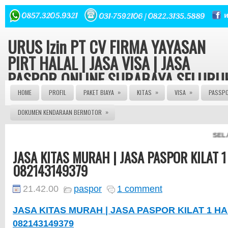
URUS Izin PT CV FIRMA YAYASAN
PIRT HALAL | JASA VISA | JASA
PASPOR ONLINE SURABAYA SELURU
INDONESIA
»
»
»
HOME
PROFIL
PAKET BIAYA
KITAS
VISA
PASSP
»
DOKUMEN KENDARAAN BERMOTOR
Konsultasi hukum dan Perizinan Gratis | Urus Izin PT CV
FIRMA YAYASAN ORMAS LBH seluruh Indonesia Izin Edar
PIRT HALAL MUI 082143149379 | JASA PASPOR ONLINE 
SELAMAT 
JASA PASPOR RUSAK | JASA PEMBUATAN PASPOR | J
PENGURUSAN KITAS | JASA PENGURUSAN VISA | | AG
JASA KITAS MURAH | JASA PASPOR KILAT 1 
PASPOR | AGEN VISA | JASA VISA ONLINE | JASA PASP
ONLINE | JASA KITAS ONLINE | JASA PEMBUATAN KITAS
082143149379
JASA PEMBUATAN PASPOR | JASA PEMBUATAN VISA
ONLINE | JASA PENGURUSNA SIM | JASA PEMBUATAN 
| JASA PEMBUATAN PT | SIUP | NPWP
21.42.00
paspor
1 comment
JASA KITAS MURAH | JASA PASPOR KILAT 1 HARI
082143149379